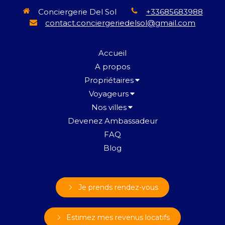
Conciergerie Del Sol
+33685683988
contact.conciergeriedelsol@gmail.com
Accueil
A propos
Propriétaires
Voyageurs
Nos villes
Devenez Ambassadeur
FAQ
Blog
Je prends rendez-vous
Estimez mes revenus locatifs