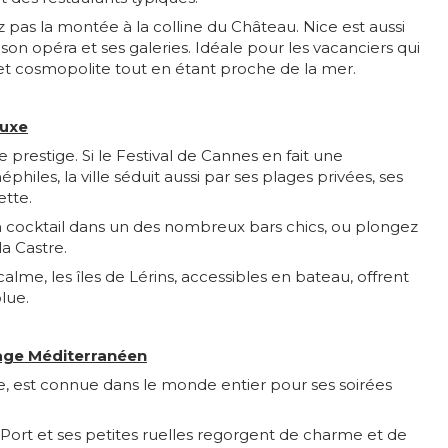
as la montée à la colline du Château. Nice est aussi
son opéra et ses galeries. Idéale pour les vacanciers qui
t cosmopolite tout en étant proche de la mer.
Luxe
restige. Si le Festival de Cannes en fait une
hiles, la ville séduit aussi par ses plages privées, ses
ette.
n cocktail dans un des nombreux bars chics, ou plongez
a Castre.
me, les îles de Lérins, accessibles en bateau, offrent
lue.
llage Méditerranéen
e, est connue dans le monde entier pour ses soirées
x Port et ses petites ruelles regorgent de charme et de