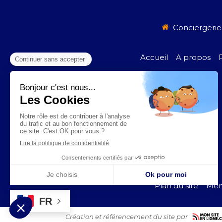
Conciergerie
Accueil
A propos
Je prends rendez-vous
Plan du site
Men
FR
Création et référencement du site par