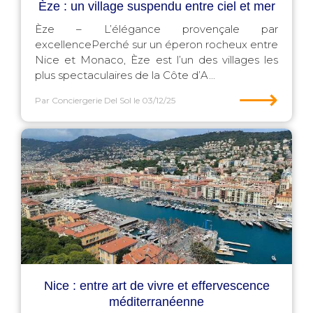
Èze : un village suspendu entre ciel et mer
Èze – L’élégance provençale par
excellencePerché sur un éperon rocheux entre
Nice et Monaco, Èze est l’un des villages les
plus spectaculaires de la Côte d’A...
⟶
Par Conciergerie Del Sol
le 03/12/25
Nice : entre art de vivre et effervescence
méditerranéenne