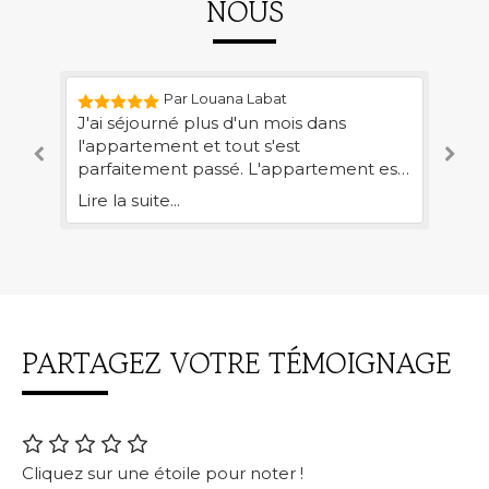
NOUS
Par Louana Labat
.
J'ai séjourné plus d'un mois dans
Je
l'appartement et tout s'est
le
parfaitement passé. L'appartement est
lo
vraiment top : propre, confortable et
pe
Lire la suite...
Lir
très agréable à vivre au quotidien.
di
Virginie est très gentille, disponible et
To
attentionnée, ce qui rend le séjour
et
encore plus agréable. Je recommande
Un
sans hésiter ce logement, encore merci
pr
! ✨
en
PARTAGEZ VOTRE TÉMOIGNAGE
Cliquez sur une étoile pour noter !